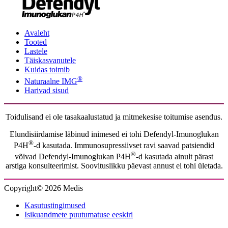
Avaleht
Tooted
Lastele
Täiskasvanutele
Kuidas toimib
®
Naturaalne IMG
Harivad sisud
Toidulisand ei ole tasakaalustatud ja mitmekesise toitumise asendus.
Elundisiirdamise läbinud inimesed ei tohi Defendyl-Imunoglukan
®
P4H
-d kasutada. Immunosupressiivset ravi saavad patsiendid
®
võivad Defendyl-Imunoglukan P4H
-d kasutada ainult pärast
arstiga konsulteerimist. Soovituslikku päevast annust ei tohi ületada.
Copyright© 2026 Medis
Kasutustingimused
Isikuandmete puutumatuse eeskiri