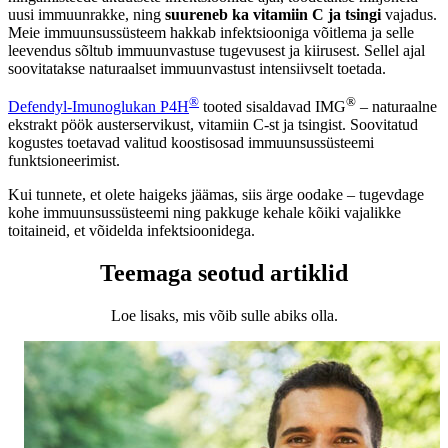
uusi immuunrakke, ning
suureneb ka vitamiin C ja tsingi
vajadus.
Meie immuunsussüsteem hakkab infektsiooniga võitlema ja selle
leevendus sõltub immuunvastuse tugevusest ja kiirusest. Sellel ajal
soovitatakse naturaalset immuunvastust intensiivselt toetada.
®
®
Defendyl-Imunoglukan P4H
tooted sisaldavad IMG
– naturaalne
ekstrakt pöök austerservikust, vitamiin C-st ja tsingist. Soovitatud
kogustes toetavad valitud koostisosad immuunsussüsteemi
funktsioneerimist.
Kui tunnete, et olete haigeks jäämas, siis ärge oodake – tugevdage
kohe immuunsussüsteemi ning pakkuge kehale kõiki vajalikke
toitaineid, et võidelda infektsioonidega.
Teemaga seotud artiklid
Loe lisaks, mis võib sulle abiks olla.