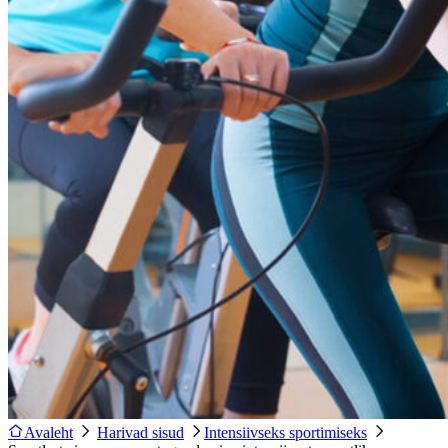
Avaleht
Harivad sisud
Intensiivseks sportimiseks