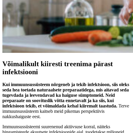
Võimalikult kiiresti treenima pärast
infektsiooni
Kui immuunsussüsteem nõrgeneb ja tekib infektsioon, siis oleks
seda hea toetada naturaalsete preparaatidega, mis aitavad seda
tugevdada ja leevendavad ka haiguse sümptomeid. Neid
preparaate on soovituslik võtta ennetavalt ja ka siis, kui
infektsioon tekib, et võimaldada kehal kiiremalt taastuda.
Terve
immuunsussüsteem kaitseb meid pikemas perspektiivis
nakkushaiguste eest.
Immuunsussüsteemi suurenenud aktiivsuse korral, näiteks
hingamisteede akuutsete infektsioonide ajal, toodetakse miljoneid