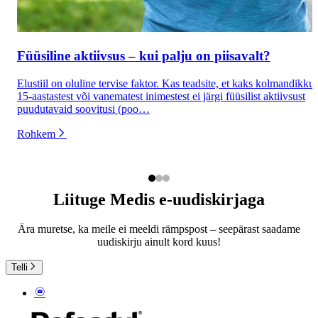
Füüsiline aktiivsus – kui palju on piisavalt?
Elustiil on oluline tervise faktor. Kas teadsite, et kaks kolmandikku
15-aastastest või vanematest inimestest ei järgi füüsilist aktiivsust
puudutavaid soovitusi (poo…
Rohkem
Liituge Medis e-uudiskirjaga
Ära muretse, ka meile ei meeldi rämpspost – seepärast saadame
uudiskirju ainult kord kuus!
Telli