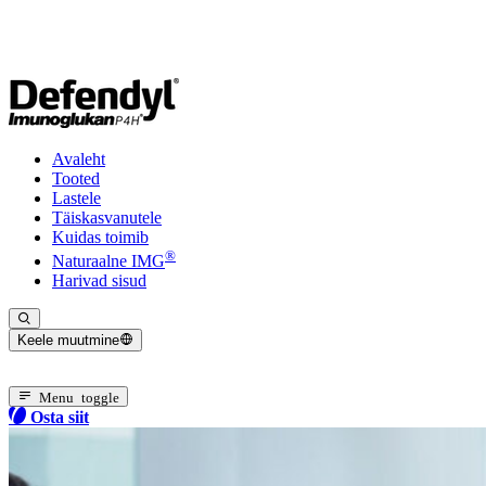
Avaleht
Tooted
Lastele
Täiskasvanutele
Kuidas toimib
®
Naturaalne IMG
Harivad sisud
Keele muutmine
Valitud keel: Eesti
Menu toggle
Osta siit