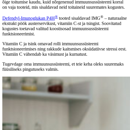
õige toitumise kaudu, kuid nõrgenenud immuunsussüsteemi korral
on vaja tooteid, mis sisaldavad neid toitaineid suuremates kogustes.
®
®
Defendyl-Imunoglukan P4H
tooted sisaldavad IMG
– naturaalne
ekstrakt pöök austerservikust, vitamiin C-st ja tsingist. Soovitatud
kogustes toetavad valitud koostisosad immuunsussüsteemi
funktsioneerimist.
Vitamiin C ja tsink omavad rolli immuunsussüsteemi
funktsioneerimises ning rakkude kaitsmises oksüdatiivse stressi eest.
Vitamiin C vähendab ka väsimust ja kurnatust.
Tugevdage oma immuunsussüsteemi, et teie keha oleks suuremaks
füüsiliseks pingutuseks valmis.