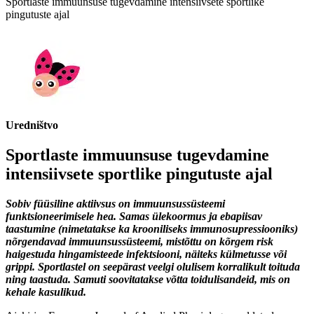
Sportlaste immuunsuse tugevdamine intensiivsete sportlike
pingutuste ajal
Uredništvo
Sportlaste immuunsuse tugevdamine
intensiivsete sportlike pingutuste ajal
Sobiv füüsiline aktiivsus on immuunsussüsteemi
funktsioneerimisele hea. Samas ülekoormus ja ebapiisav
taastumine (nimetatakse ka krooniliseks immunosupressiooniks)
nõrgendavad immuunsussüsteemi, mistõttu on kõrgem risk
haigestuda hingamisteede infektsiooni, näiteks külmetusse või
grippi. Sportlastel on seepärast veelgi olulisem korralikult toituda
ning taastuda. Samuti soovitatakse võtta toidulisandeid, mis on
kehale kasulikud.