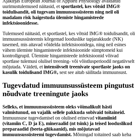
Ajakirjas European Journal of Applied Physiology avaldatud
uurimustulemused näitasid, et
sportlastel, kes võtsid IMG®
toidulisandit, oli tugevam immunsussüsteem ning neil oli
madalam risk haigestuda ülemiste hingamisteede
infektsioonidesse.
Tulemused näitasid, et sportlastel, kes võtsid IMG® toidulisandit, oli
immuunsussüsteemis kõrgemad looduslike tapjarakkude (NK)
tasemed, mis aitavad võidelda infektsioonidega, ning neil esines
vähem ülemiste hingamisteede infektsioonide sümptomeid kui
kontrollgrupil. Ülemiste hingamisteede infektsioonid võivad
sportlase tulemusi olulisel treening- või võistlusperioodil negatiivselt
mõjutada. Väideti, et
intensiivselt treenivate sportlaste jaoks on
kasulik toidulisand IMG®,
sest see aitab säilitada immuunsust.
Tugevdatud immuunsussüsteem pingutust
nõudvate treeningute jaoks
Selleks, et immuunsussüsteem oleks võimalikult hästi
valmistunud, on vajalik sellele pakkuda sobivaid toitaineid.
Immuunsuse tugevdamisel on olulised erinevad
vitamiinid
(vitamiin C, D ja E), mineraalid (nt tsink) ja teised looduslikud
preparaadid (beeta-glükaanid), mis mõjutavad
immuunsussüsteemi tugevdamist.
Mõningad toitained saab keha