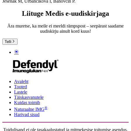
Jesenak M, Urbancikova I, Banovcin P.
Liituge Medis e-uudiskirjaga
Ära muretse, ka meile ei meeldi rämpspost – seepärast saadame
uudiskirju ainult kord kuus!
Telli
Avaleht
Tooted
Lastele
Täiskasvanutele
Kuidas toimib
®
Naturaalne IMG
Harivad sisud
Toidulisand ei ole tasakaalustatud ja mitmekesise toitumise asendus.