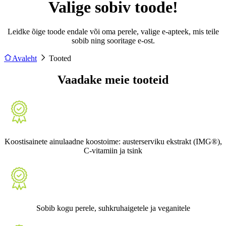
Valige sobiv toode!
Leidke õige toode endale või oma perele, valige e-apteek, mis teile
sobib ning sooritage e-ost.
Avaleht
Tooted
Vaadake meie tooteid
Koostisainete ainulaadne koostoime: austerserviku ekstrakt (IMG®),
C-vitamiin ja tsink
Sobib kogu perele, suhkruhaigetele ja veganitele