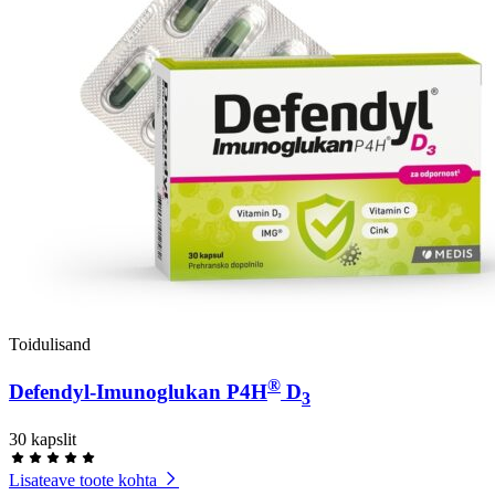
Toidulisand
®
Defendyl-Imunoglukan P4H
D
3
30 kapslit
Lisateave toote kohta