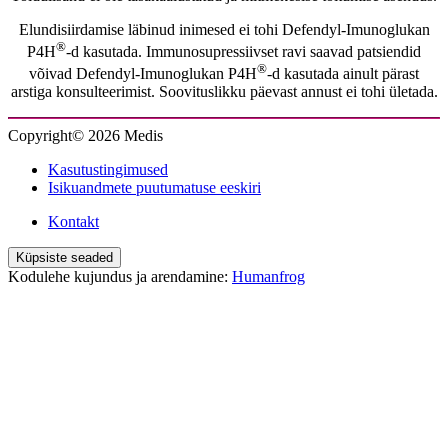
Elundisiirdamise läbinud inimesed ei tohi Defendyl-Imunoglukan
®
P4H
-d kasutada. Immunosupressiivset ravi saavad patsiendid
®
võivad Defendyl-Imunoglukan P4H
-d kasutada ainult pärast
arstiga konsulteerimist. Soovituslikku päevast annust ei tohi ületada.
Copyright© 2026 Medis
Kasutustingimused
Isikuandmete puutumatuse eeskiri
Kontakt
Küpsiste seaded
Kodulehe kujundus ja arendamine:
Humanfrog