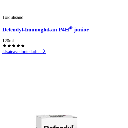
Toidulisand
®
Defendyl-Imunoglukan P4H
junior
120ml
Lisateave toote kohta