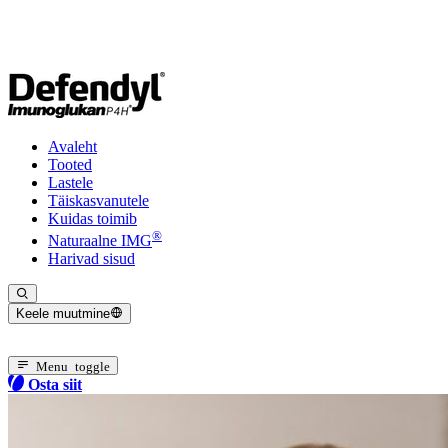
Avaleht
Tooted
Lastele
Täiskasvanutele
Kuidas toimib
®
Naturaalne IMG
Harivad sisud
Keele muutmine
Valitud keel: Eesti
Menu toggle
Osta siit